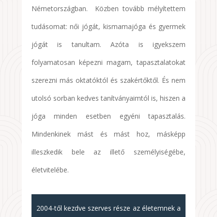
Németországban. Közben tovább mélyítettem
tudásomat: női jógát, kismamajóga és gyermek
jógát is tanultam. Azóta is igyekszem
folyamatosan képezni magam, tapasztalatokat
szerezni más oktatóktól és szakértőktől. És nem
utolsó sorban kedves tanítványaimtól is, hiszen a
jóga minden esetben egyéni tapasztalás.
Mindenkinek mást és mást hoz, másképp
illeszkedik bele az illető személyiségébe,
életvitelébe.
2004-től kezdve szerves része az életemnek a