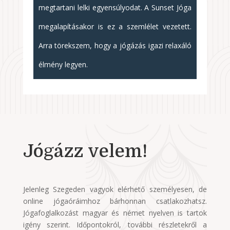
megtartani lelki egyensúlyodat. A Sunset Jóga
megalapításakor is ez a szemlélet vezetett.
Arra törekszem, hogy a jógázás igazi relaxáló
élmény legyen.
Jógázz velem!
Jelenleg Szegeden vagyok elérhető személyesen, de
online jógaóráimhoz bárhonnan csatlakozhatsz.
Jógafoglalkozást magyar és német nyelven is tartok
igény szerint. Időpontokról, további részletekről a